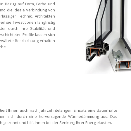
 in Bezug auf Form, Farbe und
sind die ideale Verbindung von
erlässiger Technik. Architekten
Heep
l sie Investitionen langfristig
ter durch ihre Stabilität und
Kunststoff-Fenster
eschichteten Profile lassen sich
76plus
bewährte Beschichtung erhalten
che.
tiert Ihnen auch nach jahrzehntelangem Einsatz eine dauerhafte
ichnen sich durch eine hervorragende Wärmedämmung aus. Das
getrennt und hilft Ihnen bei der Senkung Ihrer Energiekosten.