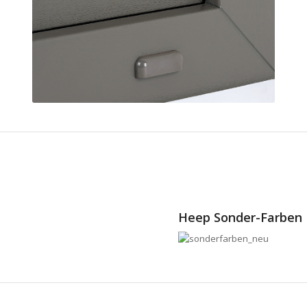
Optisch ansprechende
Wasserschlitzkappen
verhindern beim starkem
Wind das Eindringen von
Regenwasser
Heep Sonder-Farben