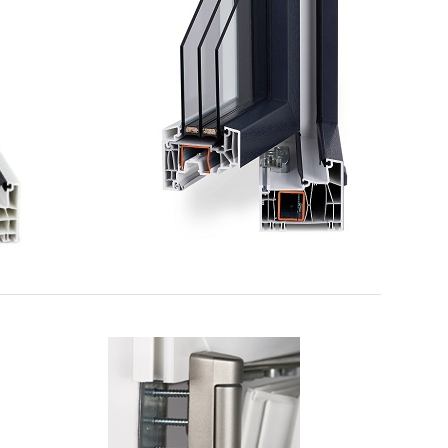
Heep
Kunststoff-Fenster
88pro