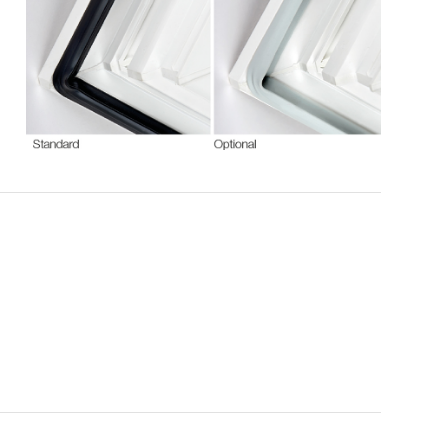
EPDM-Dichtungen in schwarz
oder grau verbessern die
Dichtwirkung dauerhaft und
tragen zum Werterhalt bei