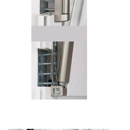
Die Bänder
mit bis zu
120 kg
Tragkraft
werden direkt
in die
umlaufende
Stahlverstärkung
verschraubt