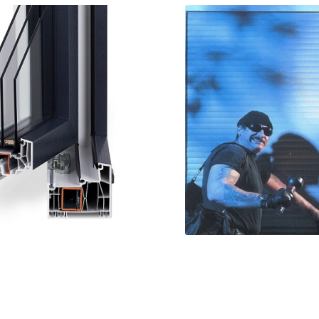
Kunststoff-
Sicherhei
nster 88pro