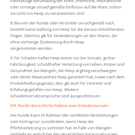
nachlässige Behandlung der Ware, chemische, mechanische
oder sonstige unsachgemäße Einflüsse auf die Ware, sofern
sie nicht von Heep zu verantworten sind.
8. Bessert der Kunde oder ein Dritter unsachgemäß nach,
besteht keine Haftung von Heep für die daraus entstehenden
Folgen. Gleiches gilt für Veränderungen an den Waren, die
ohne vorherige Zustimmung durch Heep
vorgenommen werden.
9. Für Schäden haftet Heep immer nur bei Vorsatz, grober
Fahrlässigkeit, schuldhafter Verletzung von Leben, Körper und
Gesundheit, bei Mängeln, die Heep arglistig verschwiegen
oder deren Abwesenheit Heep garantiert hat, sowie nach dem
Produkthaftungsgesetz, dies gilt auch für Vertreter und
Erfüllungsgehilfen von Heep. Weitere
Schadensersatzansprüche sind ausgeschlossen.
XVI. Rücktrittsrecht/Verhältnis zum Schadensersatz
Der Kunde kann im Rahmen der rechtlichen Bestimmungen
vom Vertrag nur zurücktreten, wenn Heep die
Pflichtverletzung zu vertreten hat; im Falle von Mängeln
verbleibt es jedoch bei den gesetzlichen Voraussetzungen.