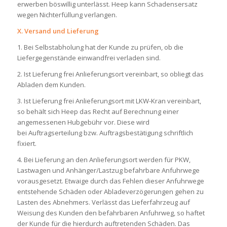
erwerben böswillig unterlässt. Heep kann Schadensersatz
wegen Nichterfüllung verlangen.
X. Versand und Lieferung
1. Bei Selbstabholung hat der Kunde zu prüfen, ob die
Liefergegenstände einwandfrei verladen sind.
2. Ist Lieferung frei Anlieferungsort vereinbart, so obliegt das
Abladen dem Kunden.
3. Ist Lieferung frei Anlieferungsort mit LKW-Kran vereinbart,
so behält sich Heep das Recht auf Berechnung einer
angemessenen Hubgebühr vor. Diese wird
bei Auftragserteilung bzw. Auftragsbestätigung schriftlich
fixiert.
4. Bei Lieferung an den Anlieferungsort werden für PKW,
Lastwagen und Anhänger/Lastzug befahrbare Anfuhrwege
vorausgesetzt. Etwaige durch das Fehlen dieser Anfuhrwege
entstehende Schäden oder Abladeverzögerungen gehen zu
Lasten des Abnehmers. Verlässt das Lieferfahrzeug auf
Weisung des Kunden den befahrbaren Anfuhrweg, so haftet
der Kunde für die hierdurch auftretenden Schäden. Das