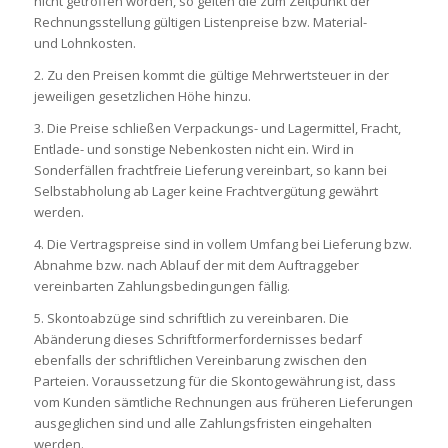
nicht getroffen worden, so gelten die zum Zeitpunkt der
Rechnungsstellung gültigen Listenpreise bzw. Material-
und Lohnkosten.
2. Zu den Preisen kommt die gültige Mehrwertsteuer in der
jeweiligen gesetzlichen Höhe hinzu.
3. Die Preise schließen Verpackungs- und Lagermittel, Fracht,
Entlade- und sonstige Nebenkosten nicht ein. Wird in
Sonderfällen frachtfreie Lieferung vereinbart, so kann bei
Selbstabholung ab Lager keine Frachtvergütung gewährt
werden.
4. Die Vertragspreise sind in vollem Umfang bei Lieferung bzw.
Abnahme bzw. nach Ablauf der mit dem Auftraggeber
vereinbarten Zahlungsbedingungen fällig.
5. Skontoabzüge sind schriftlich zu vereinbaren. Die
Abänderung dieses Schriftformerfordernisses bedarf
ebenfalls der schriftlichen Vereinbarung zwischen den
Parteien. Voraussetzung für die Skontogewährung ist, dass
vom Kunden sämtliche Rechnungen aus früheren Lieferungen
ausgeglichen sind und alle Zahlungsfristen eingehalten
werden.