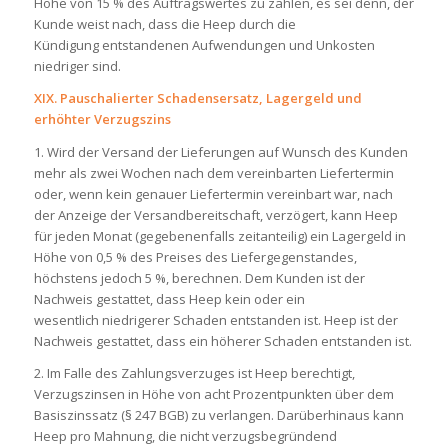
Höhe von 15 % des Auftragswertes zu zahlen, es sei denn, der
Kunde weist nach, dass die Heep durch die
Kündigung entstandenen Aufwendungen und Unkosten
niedriger sind.
XIX. Pauschalierter Schadensersatz, Lagergeld und
erhöhter Verzugszins
1. Wird der Versand der Lieferungen auf Wunsch des Kunden
mehr als zwei Wochen nach dem vereinbarten Liefertermin
oder, wenn kein genauer Liefertermin vereinbart war, nach
der Anzeige der Versandbereitschaft, verzögert, kann Heep
für jeden Monat (gegebenenfalls zeitanteilig) ein Lagergeld in
Höhe von 0,5 % des Preises des Liefergegenstandes,
höchstens jedoch 5 %, berechnen. Dem Kunden ist der
Nachweis gestattet, dass Heep kein oder ein
wesentlich niedrigerer Schaden entstanden ist. Heep ist der
Nachweis gestattet, dass ein höherer Schaden entstanden ist.
2. Im Falle des Zahlungsverzuges ist Heep berechtigt,
Verzugszinsen in Höhe von acht Prozentpunkten über dem
Basiszinssatz (§ 247 BGB) zu verlangen. Darüberhinaus kann
Heep pro Mahnung, die nicht verzugsbegründend