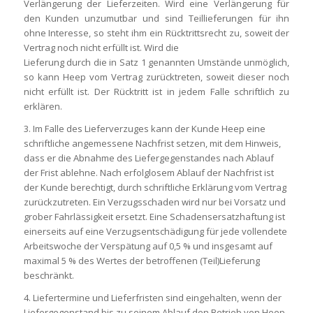
Verlängerung der Lieferzeiten. Wird eine Verlängerung für
den Kunden unzumutbar und sind Teillieferungen für ihn
ohne Interesse, so steht ihm ein Rücktrittsrecht zu, soweit der
Vertrag noch nicht erfüllt ist. Wird die
Lieferung durch die in Satz 1 genannten Umstände unmöglich,
so kann Heep vom Vertrag zurücktreten, soweit dieser noch
nicht erfüllt ist. Der Rücktritt ist in jedem Falle schriftlich zu
erklären.
3. Im Falle des Lieferverzuges kann der Kunde Heep eine
schriftliche angemessene Nachfrist setzen, mit dem Hinweis,
dass er die Abnahme des Liefergegenstandes nach Ablauf
der Frist ablehne. Nach erfolglosem Ablauf der Nachfrist ist
der Kunde berechtigt, durch schriftliche Erklärung vom Vertrag
zurückzutreten. Ein Verzugsschaden wird nur bei Vorsatz und
grober Fahrlässigkeit ersetzt. Eine Schadensersatzhaftung ist
einerseits auf eine Verzugsentschädigung für jede vollendete
Arbeitswoche der Verspätung auf 0,5 % und insgesamt auf
maximal 5 % des Wertes der betroffenen (Teil)Lieferung
beschränkt.
4. Liefertermine und Lieferfristen sind eingehalten, wenn der
Liefergegenstand bis zu seinem Ablauf den Betrieb von Heep