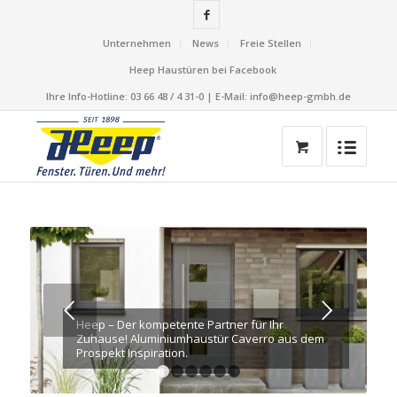
Unternehmen
News
Freie Stellen
Heep Haustüren bei Facebook
Ihre Info-Hotline: 03 66 48 / 4 31-0 | E-Mail: info@heep-gmbh.de
Weiter
Heep – Der kompetente Partner für Ihr
Zuhause! Aluminiumhaustür Caverro aus dem
Prospekt Inspiration.
1
2
3
4
5
6